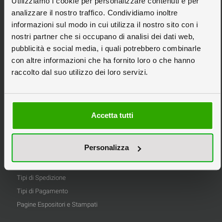
Utilizziamo i cookie per personalizzare contenuti e per
Espositori da Banco
analizzare il nostro traffico. Condividiamo inoltre
Espositori Pubblicitari
informazioni sul modo in cui utilizza il nostro sito con i
nostri partner che si occupano di analisi dei dati web,
Espositori in Cartone
pubblicità e social media, i quali potrebbero combinarle
Espositori Personalizzati
con altre informazioni che ha fornito loro o che hanno
Scatole in Cartone
raccolto dal suo utilizzo dei loro servizi.
Stampa Pannelli
Tipografia Online
Accetta tutti
Informazioni
Privacy
Personalizza
Informativa Cookie
Condizioni di Vendita
Tipi di Spedizione
Tipi di Pagamento
Pagine Espositori e Stampati