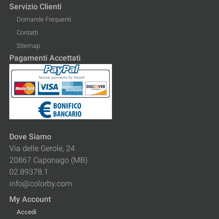
Servizio Clienti
Domande Frequenti
Contatti
Sitemap
Pagamenti Accettati
Dove Siamo
Via delle Gerole, 24
20867 Caponago (MB)
02.89378.1
info@colorby.com
My Account
Accedi