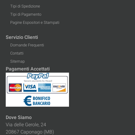
Tipi di Spedizione
Tipi di Pagamento
Pagine Espositori e Stampati
Servizio Clienti
Domande Frequenti
Contatti
Sitemap
Pagamenti Accettati
Dove Siamo
Via delle Gerole, 24
20867 Caponago (MB)