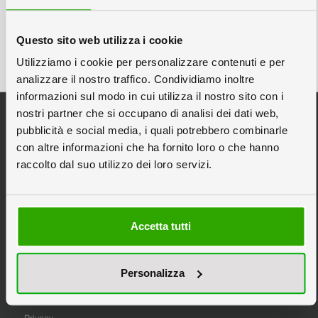
Libretti a costa quadra
Spiralati • Forati • Rubricati
Questo sito web utilizza i cookie
Utilizziamo i cookie per personalizzare contenuti e per
analizzare il nostro traffico. Condividiamo inoltre
informazioni sul modo in cui utilizza il nostro sito con i
Categorie Principali
nostri partner che si occupano di analisi dei dati web,
Espositori da Banco
pubblicità e social media, i quali potrebbero combinarle
con altre informazioni che ha fornito loro o che hanno
Espositori Pubblicitari
raccolto dal suo utilizzo dei loro servizi.
Espositori in Cartone
Espositori Personalizzati
Scatole in Cartone
Accetta tutti
Stampa Pannelli
Tipografia Online
Personalizza
Informazioni