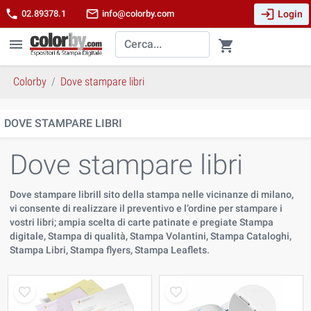
login
phone
mail_outline
Login
02.89378.1
info@colorby.com
menu
shopping_cart
Colorby
Dove stampare libri
DOVE STAMPARE LIBRI
Dove stampare libri
Dove stampare libriIl sito della stampa nelle vicinanze di milano,
vi consente di realizzare il preventivo e l’ordine per stampare i
vostri libri; ampia scelta di carte patinate e pregiate Stampa
digitale, Stampa di qualità, Stampa Volantini, Stampa Cataloghi,
Stampa Libri, Stampa flyers, Stampa Leaflets.