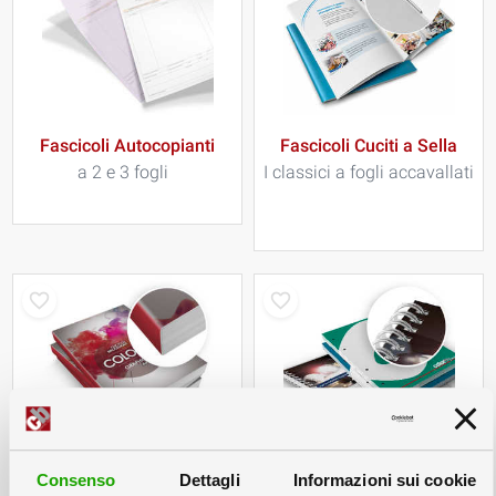
Fascicoli Autocopianti
Fascicoli Cuciti a Sella
a 2 e 3 fogli
I classici a fogli accavallati
Fascicoli Brossurati
Fascicoli a Schede
Consenso
Dettagli
Informazioni sui cookie