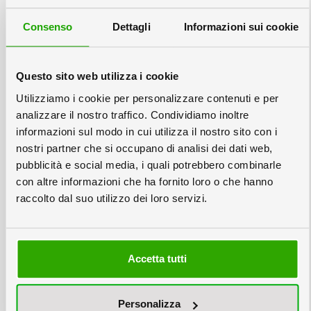
Il sito della stampa e della stampa digitale vi offre la
possibilità di preventivi di stampa immediati per molti
Consenso
Dettagli
Informazioni sui cookie
tipi di pieghevoli, scegli tra vari tipi di piega, carta e
finitura e riceverai i tuoi pieghevoli stampati
direttamente sulla scrivania. Da oggi anche nei calssici
Questo sito web utilizza i cookie
formati Sestino ed Ottavo A4
Utilizziamo i cookie per personalizzare contenuti e per
analizzare il nostro traffico. Condividiamo inoltre
informazioni sul modo in cui utilizza il nostro sito con i
Stampa volantini A4
| Preventivo e ordine online al
nostri partner che si occupano di analisi dei dati web,
miglior prezzo
pubblicità e social media, i quali potrebbero combinarle
Stampa volantini A4 - Qui trovi la possibilità di
con altre informazioni che ha fornito loro o che hanno
preventivi di stampa immediati per la stampa di
raccolto dal suo utilizzo dei loro servizi.
volantini A4 che potrai ordinare direttamente online
ricevendo i tuoi Volantini nel formato A4 direttamente
sulla scrivania in poche ore.
Accetta tutti
Stampa volantini A5
| Prezzi e ordini online
immediati
Personalizza