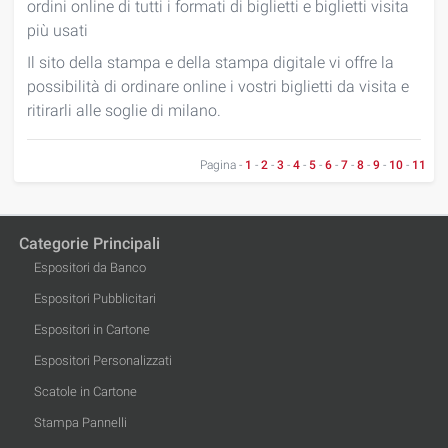
ordini online di tutti i formati di biglietti e biglietti visita
più usati
Il sito della stampa e della stampa digitale vi offre la
possibilità di ordinare online i vostri biglietti da visita e
ritirarli alle soglie di milano.
Pagina -
1
-
2
-
3
-
4
-
5
-
6
-
7
-
8
-
9
-
10
-
11
Categorie Principali
Espositori da Banco
Espositori Pubblicitari
Espositori in Cartone
Espositori Personalizzati
Scatole in Cartone
Stampa Pannelli