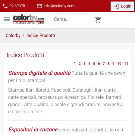
login
phone
mail_outline
Login
02.89378.1
info@colorby.com
menu
shopping_cart
Colorby
Indice Prodotti
Indice Prodotti
-
1
-
2
-
3
-
4
-
5
-
6
-
7
-
8
-
9
-
10
-
11
Stampa digitale di qualità
Tutta la qualità che cerchi
per i tuoi stampati
Stampa libri, libretti, Fascicoli, Cataloghi, libri d'arte,
carte speciali, brossura poliuretanica, filo refe, formati
grandi. Alta qualità, piccole e grandi tirature, preventivi
ed ordini on line
Espositori in cartone
personalizzati a partire da una