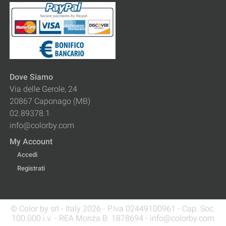
Dove Siamo
Via delle Gerole, 24
20867 Caponago (MB)
02.89378.1
info@colorby.com
My Account
Accedi
Registrati
© Color by srl - Italy 2026 - P.Iva 02449100961 - Cap. Soc.
100.000 i.v. - REA Monza B. 1878694 - info@colorby.com