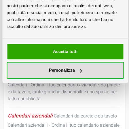
sono prodotti con stampa personalizzata.
nostri partner che si occupano di analisi dei dati web,
pubblicità e social media, i quali potrebbero combinarle
con altre informazioni che ha fornito loro o che hanno
Espositore roll up
Espositore Avvolgibile, Espositore
raccolto dal suo utilizzo dei loro servizi.
Display, I migliori prezzi
Espositore roll up - Il sito degli espositori, espositore
cartonato, espositore durevole, per esporre prodotti o
pubblicità. Preventivi ed ordini online, alta qualità e
Accetta tutti
prezzi competitivi a partire da una copia
Personalizza
Calendari
Calendari da parete e da tavolo
Calendari - Ordina il tuo calendario aziendale, da parete
e da tavolo, tante grafiche disponibili e uno spazio per
la tua pubblicità
Calendari aziendali
Calendari da parete e da tavolo
Calendari aziendalli - Ordina il tuo calendario aziendale,