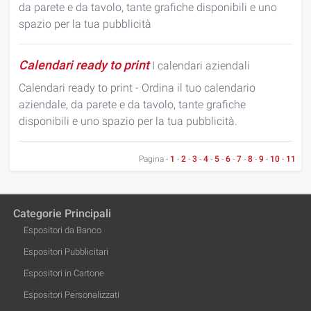
da parete e da tavolo, tante grafiche disponibili e uno
spazio per la tua pubblicità
Calendari ready to print
I calendari aziendali
Calendari ready to print - Ordina il tuo calendario
aziendale, da parete e da tavolo, tante grafiche
disponibili e uno spazio per la tua pubblicità.
Pagina -
1
-
2
-
3
-
4
-
5
-
6
-
7
-
8
-
9
-
10
-
11
Categorie Principali
Espositori da Banco
Espositori Pubblicitari
Espositori in Cartone
Espositori Personalizzati