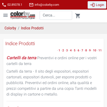
login
phone
mail_outline
Login
02.89378.1
info@colorby.com
menu
shopping_cart
Colorby
Indice Prodotti
Indice Prodotti
-
1
-
2
-
3
-
4
-
5
-
6
-
7
-
8
-
9
-
10
-
11
Cartelli da terra
Preventivi e ordini online per i vostri
cartelli da terra
Cartelli da terra - Il sito degli espositori, espositori
cartonati, espositori durevoli, per esporre prodotti o
pubblicità. Preventivi ed ordini online, alta qualità e
prezzi competitivi a partire da una copia Tanti modelli
di display in cartone o metallo.