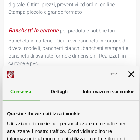
digitale. Ottimi prezzi, preventivi ed ordini on line.
Stampa piccolo e grande formato
Banchetti in cartone
per prodotti e pubblicitari
Banchetti in cartone - Qui Trovi banchetti in cartone di
diversi modelli, banchetti bianchi, banchetti stampati e
banchetti di svariate forme e dimensioni. Realizzati in
cartone e pvc.
Produzione espositori cartonati
ed in cartone.
Consenso
Dettagli
Informazioni sui cookie
Colorby produce e vende espositori in cartone e
cartonati. In questa pagina potete visualizzare il
programma di produzione dei nostri espositori in
Questo sito web utilizza i cookie
cartone per poi realizzare Preventivi ed ordini online,
produzione in alta qualitÃ e prezzi competitivi a partire
Utilizziamo i cookie per personalizzare contenuti e per
da una copia. La produzione di espositori in cartone
analizzare il nostro traffico. Condividiamo inoltre
avviene su richiesta del cliente, gli espositori in cartone
informazioni sul modo in cui utilizza il nostro sito con i