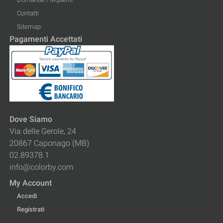
Contatti
Sitemap
Pagamenti Accettati
Dove Siamo
Via delle Gerole, 24
20867 Caponago (MB)
02.89378.1
info@colorby.com
My Account
Accedi
Registrati