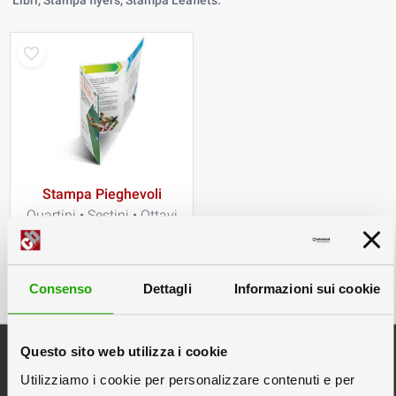
Libri, Stampa flyers, Stampa Leaflets.
Stampa Pieghevoli
Quartini • Sestini • Ottavi
stampati e piegati
Consenso
Dettagli
Informazioni sui cookie
Categorie Principali
Questo sito web utilizza i cookie
Espositori da Banco
Utilizziamo i cookie per personalizzare contenuti e per