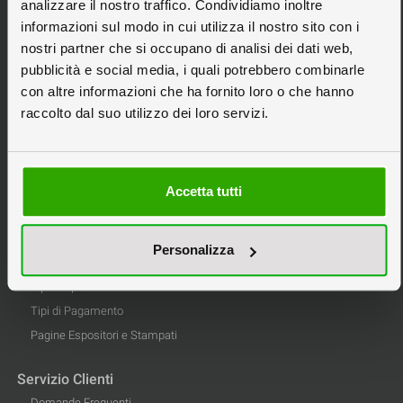
Espositori Pubblicitari
analizzare il nostro traffico. Condividiamo inoltre
informazioni sul modo in cui utilizza il nostro sito con i
Espositori in Cartone
nostri partner che si occupano di analisi dei dati web,
Espositori Personalizzati
pubblicità e social media, i quali potrebbero combinarle
Scatole in Cartone
con altre informazioni che ha fornito loro o che hanno
raccolto dal suo utilizzo dei loro servizi.
Stampa Pannelli
Tipografia Online
Informazioni
Accetta tutti
Privacy
Informativa Cookie
Personalizza
Condizioni di Vendita
Tipi di Spedizione
Tipi di Pagamento
Pagine Espositori e Stampati
Servizio Clienti
Domande Frequenti