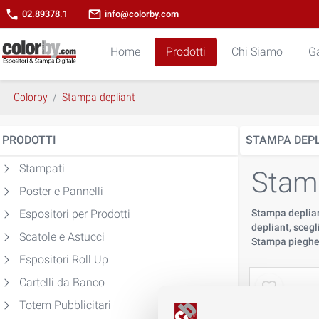
phone
mail_outline
02.89378.1
info@colorby.com
Home
Prodotti
Chi Siamo
Ga
Colorby
Stampa depliant
PRODOTTI
STAMPA DEP
Stampati
Stamp
Poster e Pannelli
Espositori per Prodotti
Stampa depliant
depliant, scegli
Scatole e Astucci
Stampa pieghev
Espositori Roll Up
Cartelli da Banco
Totem Pubblicitari