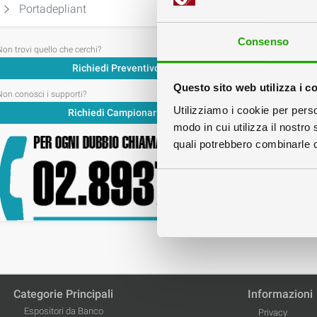
Portadepliant
Consenso
Non trovi quello che cerchi?
Richiedi Preventivo
Questo sito web utilizza i c
Non conosci i supporti?
Utilizziamo i cookie per perso
Richiedi Campionario
modo in cui utilizza il nostro 
quali potrebbero combinarle co
Qua
Categorie Principali
Informazioni
Espositori da Banco
Privacy