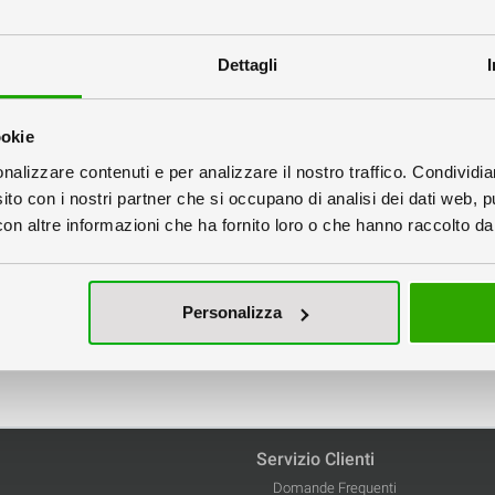
Dettagli
ookie
nalizzare contenuti e per analizzare il nostro traffico. Condividi
sito con i nostri partner che si occupano di analisi dei dati web, p
n altre informazioni che ha fornito loro o che hanno raccolto dal 
Stampa Pieghevoli
rtini • Sestini • Ottavi
Personalizza
stampati e piegati
Servizio Clienti
Domande Frequenti