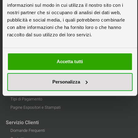
Espositori in Cartone
informazioni sul modo in cui utilizza il nostro sito con i
Espositori Personalizzati
nostri partner che si occupano di analisi dei dati web,
pubblicità e social media, i quali potrebbero combinarle
Scatole in Cartone
con altre informazioni che ha fornito loro o che hanno
Stampa Pannelli
raccolto dal suo utilizzo dei loro servizi.
Tipografia Online
Informazioni
Accetta tutti
Privacy
Informativa Cookie
Personalizza
Condizioni di Vendita
Tipi di Spedizione
Tipi di Pagamento
Pagine Espositori e Stampati
Servizio Clienti
Domande Frequenti