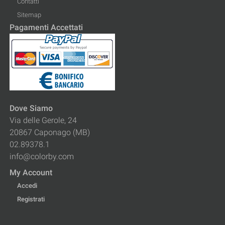
Contatti
Sitemap
Pagamenti Accettati
Dove Siamo
Via delle Gerole, 24
20867 Caponago (MB)
02.89378.1
info@colorby.com
My Account
Accedi
Registrati