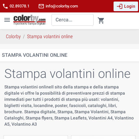
login
phone
mail_outline
Login
02.89378.1
info@colorby.com
menu
shopping_cart
Colorby
Stampa volantini online
STAMPA VOLANTINI ONLINE
Stampa volantini online
Stampa volantini onlineIl sito della stampa e della stampa
digitale vi offre la possibilità di preventivare prezzi di stampa
immediati per tutti i prodotti di stampa più usati: volantini,
biglietti visita, locandine, poster, fascicoli, cataloghi, libri,
brochure. Stampa digitale, Stampa, Stampa Volantini, Stampa
Cataloghi, Stampa flyers, Stampa Leaflets, Volantini A4, Volantino
A5, Volantino A3