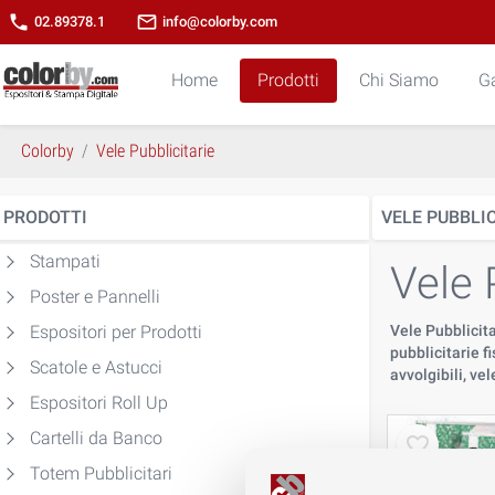
phone
mail_outline
02.89378.1
info@colorby.com
Home
Prodotti
Chi Siamo
Ga
Colorby
Vele Pubblicitarie
PRODOTTI
VELE PUBBLIC
Stampati
Vele 
Poster e Pannelli
Espositori per Prodotti
Vele Pubblicitar
pubblicitarie f
Scatole e Astucci
avvolgibili, ve
Espositori Roll Up
Cartelli da Banco
Totem Pubblicitari