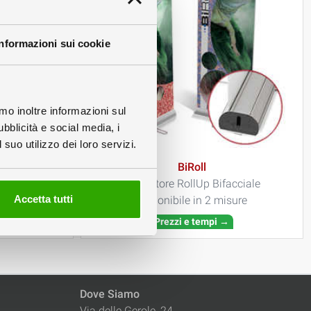
Informazioni sui cookie
amo inoltre informazioni sul
ubblicità e social media, i
suo utilizzo dei loro servizi.
BiRoll
Espositore RollUp Bifacciale
Accetta tutti
sure
disponibile in 2 misure
Prezzi e tempi →
Dove Siamo
Via delle Gerole, 24