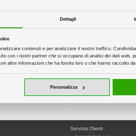
Dettagli
ookie
nalizzare contenuti e per analizzare il nostro traffico. Condividi
sito con i nostri partner che si occupano di analisi dei dati web, p
n altre informazioni che ha fornito loro o che hanno raccolto dal 
LightRoll
QuRoll
p stabile ed economico
Roll Up deluxe
Personalizza
sponibile in 5 misure
disponibile in 4 mi
Prezzi e tempi →
Prezzi e tempi →
Servizio Clienti