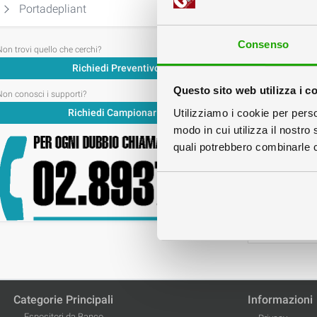
Portadepliant
Consenso
Non trovi quello che cerchi?
Richiedi Preventivo
Questo sito web utilizza i c
Non conosci i supporti?
Utilizziamo i cookie per perso
Richiedi Campionario
modo in cui utilizza il nostro 
quali potrebbero combinarle co
Rollu
di
Categorie Principali
Informazioni
Espositori da Banco