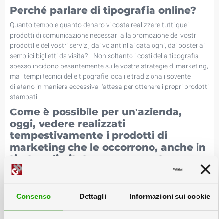
Perché parlare di tipografia online?
Quanto tempo e quanto denaro vi costa realizzare tutti quei
prodotti di comunicazione necessari alla promozione dei vostri
prodotti e dei vostri servizi, dai volantini ai cataloghi, dai poster ai
semplici biglietti da visita? Non soltanto i costi della tipografia
spesso incidono pesantemente sulle vostre strategie di marketing,
ma i tempi tecnici delle tipografie locali e tradizionali sovente
dilatano in maniera eccessiva l'attesa per ottenere i propri prodotti
stampati.
Come è possibile per un'azienda,
oggi, vedere realizzati
tempestivamente i prodotti di
marketing che le occorrono, anche in
tirature limitate, e senza sostenere
costi eccessivi?
Scegliere una tipografia online vi consente di realizzare
rapidamente i preventivi per le vostre esigenze tipografiche,
Consenso
Dettagli
Informazioni sui cookie
consentendovi un notevole risparmio rispetto a soluzioni più
classiche. Un altro vantaggio tipico delle tipografie online è quello