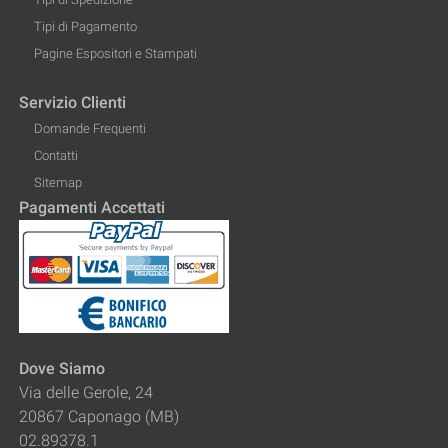
Tipi di Pagamento
Pagine Espositori e Stampati
Servizio Clienti
Domande Frequenti
Contatti
Sitemap
Pagamenti Accettati
Dove Siamo
Via delle Gerole, 24
20867 Caponago (MB)
02.89378.1