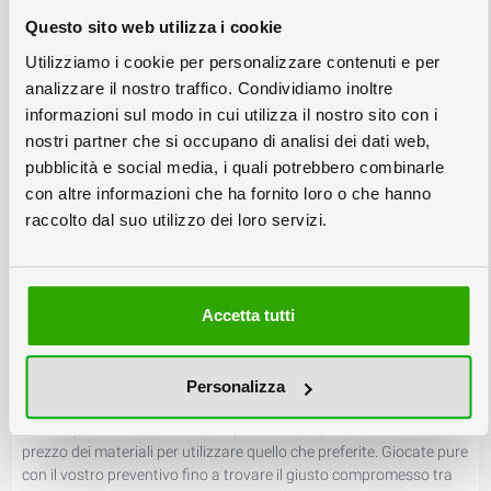
di avere tempi rapidi e certi per l’esecuzione dei vostri stampati.
Questo sito web utilizza i cookie
Come ordinare gli stampati online?
Utilizziamo i cookie per personalizzare contenuti e per
In questa sezione del sito trovate tutte le soluzioni per ordinare
analizzare il nostro traffico. Condividiamo inoltre
online i tipici prodotti da tipografia.
informazioni sul modo in cui utilizza il nostro sito con i
Nelle varie sottocategorie della tipografia on line trovate soluzioni
nostri partner che si occupano di analisi dei dati web,
pronte ma configurabili a piacere per la realizzazione di biglietti
pubblicità e social media, i quali potrebbero combinarle
visita, stampati, pieghevoli, volantini, locandine, adesivi o
con altre informazioni che ha fornito loro o che hanno
vetrofanie, nonchè per la stampa di buste.
raccolto dal suo utilizzo dei loro servizi.
Inoltre sotto la voce stampati piani trovate la possibilità di
configurare tutti i prodotti tipografici composti da un solo foglio e
che non rientrano nelle altre categorie tipografiche, come
cartoncini, pieghevoli particolari etc. con una varietà estesa di
carte e cartoncini e di finiture come plastificazione, cordonatura,
Accetta tutti
foratura, piega, e molte altre.
In ogni categoria di servizi della tipografia online troverete
evidenziati i formati e i tipi di carta proposti e selezionati da
Personalizza
Colorby per il loro superiore rapporto qualità-prezzo, ma nulla
vieta di personalizzare il vostro preventivo a piacere, variando il
prezzo dei materiali per utilizzare quello che preferite. Giocate pure
con il vostro preventivo fino a trovare il giusto compromesso tra