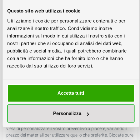
classiche. Un altro vantaggio tipico delle tipografie online è quello
Questo sito web utilizza i cookie
di avere tempi rapidi e certi per l’esecuzione dei vostri stampati.
Come ordinare gli stampati online?
Utilizziamo i cookie per personalizzare contenuti e per
analizzare il nostro traffico. Condividiamo inoltre
In questa sezione del sito trovate tutte le soluzioni per ordinare
informazioni sul modo in cui utilizza il nostro sito con i
online i tipici prodotti da tipografia.
nostri partner che si occupano di analisi dei dati web,
Nelle varie sottocategorie della tipografia on line trovate soluzioni
pronte ma configurabili a piacere per la realizzazione di biglietti
pubblicità e social media, i quali potrebbero combinarle
visita, stampati, pieghevoli, volantini, locandine, adesivi o
con altre informazioni che ha fornito loro o che hanno
vetrofanie, nonchè per la stampa di buste.
raccolto dal suo utilizzo dei loro servizi.
Inoltre sotto la voce stampati piani trovate la possibilità di
configurare tutti i prodotti tipografici composti da un solo foglio e
che non rientrano nelle altre categorie tipografiche, come
cartoncini, pieghevoli particolari etc. con una varietà estesa di
Accetta tutti
carte e cartoncini e di finiture come plastificazione, cordonatura,
foratura, piega, e molte altre.
In ogni categoria di servizi della tipografia online troverete
Personalizza
evidenziati i formati e i tipi di carta proposti e selezionati da
Colorby per il loro superiore rapporto qualità-prezzo, ma nulla
vieta di personalizzare il vostro preventivo a piacere, variando il
prezzo dei materiali per utilizzare quello che preferite. Giocate pure