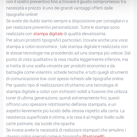
con il vostro preventivo fino a trovare il giusto compromesso tra
necessità e prezzo: è uno dei grandi vantaggi offerti dalle
tipografie online!
Se avete dei dubbi siamo sempre a disposizione per consigliarvi o
per realizzare preventivi personalizzati. Tutte le stampe sono
realizzate con
stampa digitale
di qualità elevatissima.
Per alcuni prodotti tipografici particolari, trovate anche una voce
stampa a colori economica ; tale stampa digitale è realizzata con
le stesse tecnologie ma procedendo ad una stampa più veloce. Dal
punto di vista qualitativo la resa risulta leggermente inferiore, ma
si tratta di una scelta vincente per prodotti economici e da
battaglia come volantini, schede tecniche, e tutti quegli strumenti
di comunicazione low cost spessi richiesti alle tipografie online.
Per questo tipo di realizzazioni sfruttiamo una tecnologia di
stampa digitale a colori con inchiostri solidi a fusione che utilizza
toner di ultima generazione, quindi estremamente fini; questi
offrono uno spessore ridottissimo dell'area stampata, e un
aspetto lievemente più lucido della stessa rispetto alla carta. La
resistenza superficiale è ottima, e la resa è al miglior livello sulle
carte patinate, sia lucide che opache.
Se invece avete la necessità di realizzare stampati che simulino i
classici colori speciali come in tipografia
(Pantone®)
,