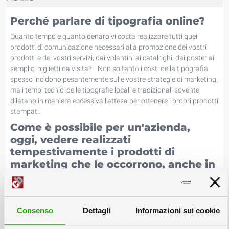
Perché parlare di tipografia online?
Quanto tempo e quanto denaro vi costa realizzare tutti quei
prodotti di comunicazione necessari alla promozione dei vostri
prodotti e dei vostri servizi, dai volantini ai cataloghi, dai poster ai
semplici biglietti da visita? Non soltanto i costi della tipografia
spesso incidono pesantemente sulle vostre strategie di marketing,
ma i tempi tecnici delle tipografie locali e tradizionali sovente
dilatano in maniera eccessiva l'attesa per ottenere i propri prodotti
stampati.
Come è possibile per un'azienda,
oggi, vedere realizzati
tempestivamente i prodotti di
marketing che le occorrono, anche in
tirature limitate, e senza sostenere
costi eccessivi?
Scegliere una tipografia online vi consente di realizzare
Consenso
Dettagli
Informazioni sui cookie
rapidamente i preventivi per le vostre esigenze tipografiche,
consentendovi un notevole risparmio rispetto a soluzioni più