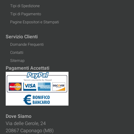
Tipi di Spedizione
Tipi di Pagamento
Pagine Espositori e Stampati
Servizio Clienti
Domande Frequenti
Contatti
Sitemap
Pagamenti Accettati
Dove Siamo
Via delle Gerole, 24
20867 Caponago (MB)