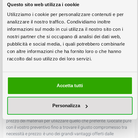
Questo sito web utilizza i cookie
Come ordinare gli stampati online?
Utilizziamo i cookie per personalizzare contenuti e per
In questa sezione del sito trovate tutte le soluzioni per ordinare
analizzare il nostro traffico. Condividiamo inoltre
online i tipici prodotti da tipografia.
informazioni sul modo in cui utilizza il nostro sito con i
Nelle varie sottocategorie della tipografia on line trovate soluzioni
nostri partner che si occupano di analisi dei dati web,
pronte ma configurabili a piacere per la realizzazione di biglietti
visita, stampati, pieghevoli, volantini, locandine, adesivi o
pubblicità e social media, i quali potrebbero combinarle
vetrofanie, nonchè per la stampa di buste.
con altre informazioni che ha fornito loro o che hanno
Inoltre sotto la voce stampati piani trovate la possibilità di
raccolto dal suo utilizzo dei loro servizi.
configurare tutti i prodotti tipografici composti da un solo foglio e
che non rientrano nelle altre categorie tipografiche, come
cartoncini, pieghevoli particolari etc. con una varietà estesa di
carte e cartoncini e di finiture come plastificazione, cordonatura,
Accetta tutti
foratura, piega, e molte altre.
In ogni categoria di servizi della tipografia online troverete
evidenziati i formati e i tipi di carta proposti e selezionati da
Personalizza
Colorby per il loro superiore rapporto qualità-prezzo, ma nulla
vieta di personalizzare il vostro preventivo a piacere, variando il
prezzo dei materiali per utilizzare quello che preferite. Giocate pure
con il vostro preventivo fino a trovare il giusto compromesso tra
necessità e prezzo: è uno dei grandi vantaggi offerti dalle