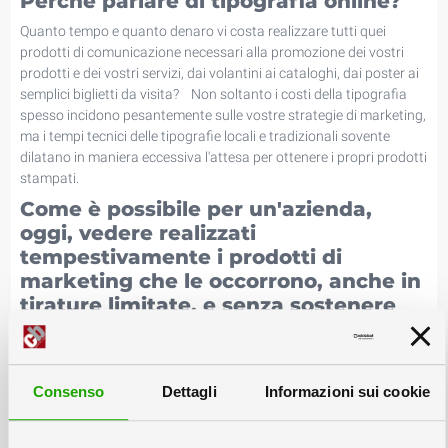
Perché parlare di tipografia online?
Quanto tempo e quanto denaro vi costa realizzare tutti quei
prodotti di comunicazione necessari alla promozione dei vostri
prodotti e dei vostri servizi, dai volantini ai cataloghi, dai poster ai
semplici biglietti da visita? Non soltanto i costi della tipografia
spesso incidono pesantemente sulle vostre strategie di marketing,
ma i tempi tecnici delle tipografie locali e tradizionali sovente
dilatano in maniera eccessiva l'attesa per ottenere i propri prodotti
stampati.
Come è possibile per un'azienda,
oggi, vedere realizzati
tempestivamente i prodotti di
marketing che le occorrono, anche in
tirature limitate, e senza sostenere
costi eccessivi?
Scegliere una tipografia online vi consente di realizzare
rapidamente i preventivi per le vostre esigenze tipografiche,
Consenso
Dettagli
Informazioni sui cookie
consentendovi un notevole risparmio rispetto a soluzioni più
classiche. Un altro vantaggio tipico delle tipografie online è quello
di avere tempi rapidi e certi per l’esecuzione dei vostri stampati.