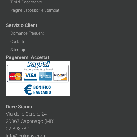
Tipi di Pagamento
Pagine Espositori e Stampati
Servizio Clienti
Domande Frequenti
Contatti
Sitemap
Pagamenti Accettati
Dove Siamo
Via delle Gerole, 24
20867 Caponago (MB)
02.89378.1
info@colorby.com