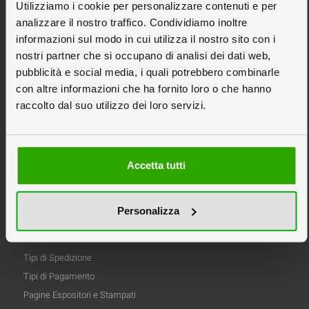
Categorie Principali
Utilizziamo i cookie per personalizzare contenuti e per
Espositori da Banco
analizzare il nostro traffico. Condividiamo inoltre
informazioni sul modo in cui utilizza il nostro sito con i
Espositori Pubblicitari
nostri partner che si occupano di analisi dei dati web,
Espositori in Cartone
pubblicità e social media, i quali potrebbero combinarle
Espositori Personalizzati
con altre informazioni che ha fornito loro o che hanno
Scatole in Cartone
raccolto dal suo utilizzo dei loro servizi.
Stampa Pannelli
Tipografia Online
Accetta tutti
Informazioni
Privacy
Personalizza
Informativa Cookie
Condizioni di Vendita
Tipi di Spedizione
Tipi di Pagamento
Pagine Espositori e Stampati