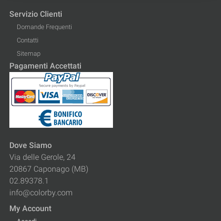
Servizio Clienti
Domande Frequenti
Contatti
Sitemap
Pagamenti Accettati
Dove Siamo
Via delle Gerole, 24
20867 Caponago (MB)
02.89378.1
info@colorby.com
My Account