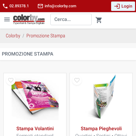
login
phone
mail_outline
Login
02.89378.1
info@colorby.com
menu
shopping_cart
Colorby
Promozione Stampa
PROMOZIONE STAMPA
Stampa Volantini
Stampa Pieghevoli
Formati standard
Quartini • Sestini • Ottavi