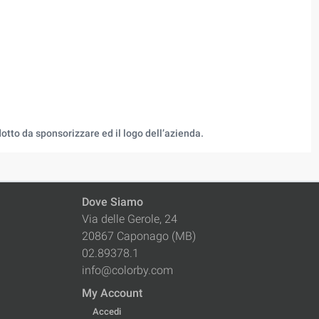
otto da sponsorizzare ed il logo dell’azienda.
Dove Siamo
Via delle Gerole, 24
20867 Caponago (MB)
02.89378.1
info@colorby.com
My Account
Accedi