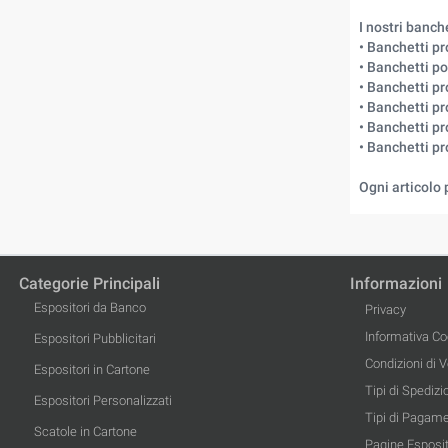
I nostri banc
• Banchetti p
• Banchetti po
• Banchetti pr
• Banchetti pr
• Banchetti p
• Banchetti p
Ogni articolo 
Categorie Principali
Informazioni
Espositori da Banco
Privacy
Informativa Co
Espositori Pubblicitari
Condizioni di 
Espositori in Cartone
Tipi di Spedizi
Espositori Personalizzati
Tipi di Pagam
Scatole in Cartone
Pagine Esposit