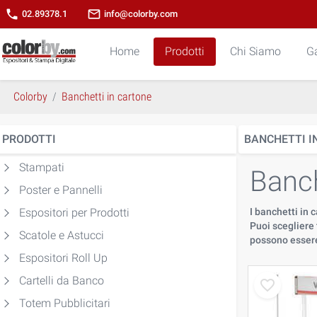
phone
mail_outline
02.89378.1
info@colorby.com
Home
Prodotti
Chi Siamo
Ga
Colorby
Banchetti in cartone
PRODOTTI
BANCHETTI I
Stampati
Banch
Poster e Pannelli
Espositori per Prodotti
I banchetti in
Puoi scegliere 
Scatole e Astucci
possono essere
Espositori Roll Up
Cartelli da Banco
Totem Pubblicitari