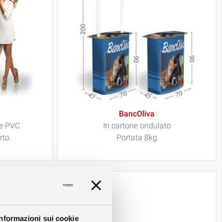
BancOliva
 e PVC
In cartone ondulato
rto
Portata 8kg
Informazioni sui cookie