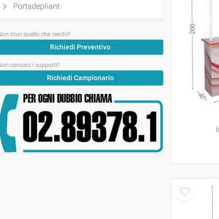
Portadepliant
Non trovi quello che cerchi?
Richiedi Preventivo
Non conosci i supporti?
Richiedi Campionario
I