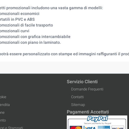
hetti promozionali includono una vasta gamma di modelli:
romozionali economici
rtatili in PVC e ABS
omozionali di facile trasporto
omozionali curvi
romozionali con grafica intercambiabile
romozionali con piano in laminato.
potrà essere personalizzato con stampe ed immagini raffiguranti il prod
Servizio Clienti
Domande Frequenti
okie
Contatti
Vendita
Sitemap
Pagamenti Accettati
one
ento
ori e Stampati