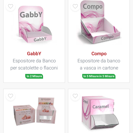
GabbY
Compo
Espositore da Banco
Espositore da banco
per scatolette o flaconi
a vasca in cartone
In 2 MIsure
In 5 MIsure in 5 Misure