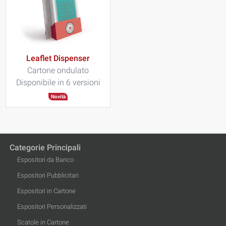
Leaflet Dispenser
Cartone ondulato
Disponibile in 6 versioni
Novità
Categorie Principali
Espositori da Banco
Espositori Pubblicitari
Espositori in Cartone
Espositori Personalizzati
Scatole in Cartone