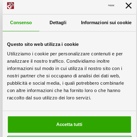
Consenso
Dettagli
Informazioni sui cookie
EsaBlist
Luxury
Espositore da banco
Cartello elegante risvoltato
in cartone per blisterati
Disponibile in 6 misure
Questo sito web utilizza i cookie
Ganci configurabili
Utilizziamo i cookie per personalizzare contenuti e per
analizzare il nostro traffico. Condividiamo inoltre
informazioni sul modo in cui utilizza il nostro sito con i
nostri partner che si occupano di analisi dei dati web,
pubblicità e social media, i quali potrebbero combinarle
con altre informazioni che ha fornito loro o che hanno
raccolto dal suo utilizzo dei loro servizi.
Blist
Smart
Accetta tutti
Espositore da banco
Cartello Economico
in cartone per blisterati
3 misure XL