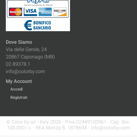
Dove Siamo
Via delle Gerole, 24
20867 Caponago (MB)
02.89378.1
info@colorby.com
My Account
Accedi
Registrati
© Color by srl - Italy 2026 - P.Iva 02449100961 - Cap. Soc.
100.000 i.v. - REA Monza B. 1878694 - info@colorby.com