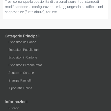
Trovi comunque la possibilità di personalizzare i tuoi stampati
modificandone la configurazione ed aggiungendo palstificazioni,
sagomature (fustelaltura), fori etc.
Categorie Principali
Espositori da Banco
Espositori Pubblicitari
Espositori in Cartone
Espositori Personalizzati
Scatole in Cartone
Stampa Pannelli
Tipografia Online
Informazioni
Privacy