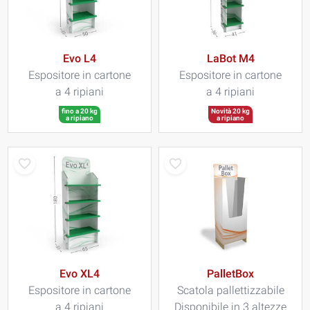
Evo L4
LaBot M4
Espositore in cartone
Espositore in cartone
a 4 ripiani
a 4 ripiani
fino a 20 kg
Novità 20 kg
a ripiano
a ripiano
Evo XL4
PalletBox
Espositore in cartone
Scatola pallettizzabile
a 4 ripiani
Disponibile in 3 altezze