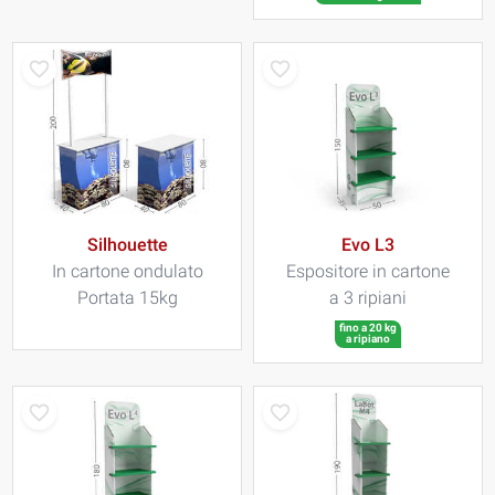
Silhouette
Evo L3
In cartone ondulato
Espositore in cartone
Portata 15kg
a 3 ripiani
fino a 20 kg
a ripiano