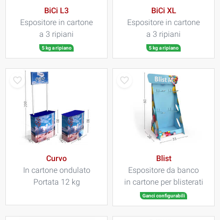
BiCi L3
BiCi XL
Espositore in cartone
Espositore in cartone
a 3 ripiani
a 3 ripiani
5 kg a ripiano
5 kg a ripiano
Curvo
Blist
In cartone ondulato
Espositore da banco
Portata 12 kg
in cartone per blisterati
Ganci configurabili