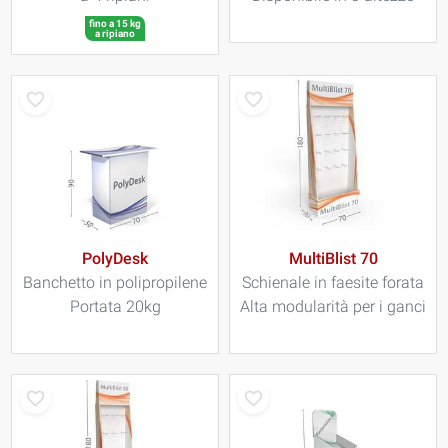
fino a 15 kg
a ripiano
PolyDesk
MultiBlist 70
Banchetto in polipropilene
Schienale in faesite forata
Portata 20kg
Alta modularità per i ganci