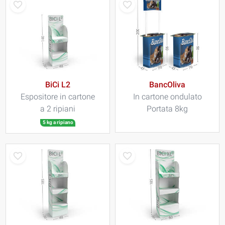
BiCi L2
BancOliva
Espositore in cartone
In cartone ondulato
a 2 ripiani
Portata 8kg
5 kg a ripiano