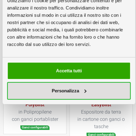
Utilizziamo i cookie per personalizzare contenuti e per
analizzare il nostro traffico. Condividiamo inoltre
TukTuk L
TukTuk M
informazioni sul modo in cui utilizza il nostro sito con i
Espositore portablister
Espositore portablister
nostri partner che si occupano di analisi dei dati web,
in cartone con ganci
in cartone con ganci
pubblicità e social media, i quali potrebbero combinarle
Ganci configurabili
Ganci configurabili
con altre informazioni che ha fornito loro o che hanno
raccolto dal suo utilizzo dei loro servizi.
Accetta tutti
Personalizza
PolyBlist
EasyBlist
in Polipropilene
Espositore da terra
con ganci portablister
in cartone con ganci o
tasche
Ganci configurabili
Ganci configurabili