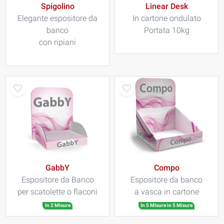
Spigolino
Linear Desk
Elegante espositore da
In cartone ondulato
banco
Portata 10kg
con ripiani
GabbY
Compo
Espositore da Banco
Espositore da banco
per scatolette o flaconi
a vasca in cartone
In 2 MIsure
In 5 MIsure in 5 Misure