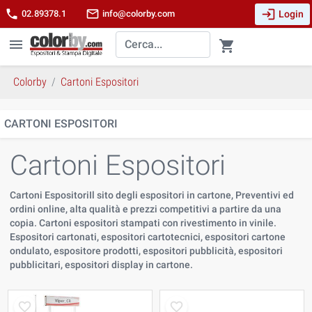
login
phone
mail_outline
Login
02.89378.1
info@colorby.com
menu
shopping_cart
Colorby
Cartoni Espositori
CARTONI ESPOSITORI
Cartoni Espositori
Cartoni EspositoriIl sito degli espositori in cartone, Preventivi ed
ordini online, alta qualità e prezzi competitivi a partire da una
copia. Cartoni espositori stampati con rivestimento in vinile.
Espositori cartonati, espositori cartotecnici, espositori cartone
ondulato, espositore prodotti, espositori pubblicità, espositori
pubblicitari, espositori display in cartone.