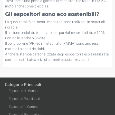
Trovi anche una piccola gamma di espositori realizzati in PMMA
(noto anche come plexiglas).
Gli espositori sono eco sostenibili?
La quasi totalità dei nostri espositori sono realizzati in materiali
ricilabili.
Il cartone ondulato è un materiale parzialmente riciclato e 100%
riciclabile, anche più volte.
Il polipropilene (PP) ed il metacrilato (PMMA) sono anch'essi
materiali plastici riciclabili.
Anche la stampa personalizzata degli espositori è eco e realizzata
con inchiostri Latex privi di solventi e sostanze volatili
Categorie Principali
Espositori da Banco
Espositori Pubblicitari
Espositori in Cartone
Espositori Personalizzati