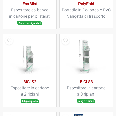
EsaBlist
PolyFold
Espositore da banco
Portatile In Polionda e PVC
in cartone per blisterati
Valigetta di trasporto
Ganci configurabili
BiCi S2
BiCi S3
Espositore in cartone
Espositore in cartone
a 2 ripiani
a 3 ripiani
5 kg a ripiano
5 kg a ripiano